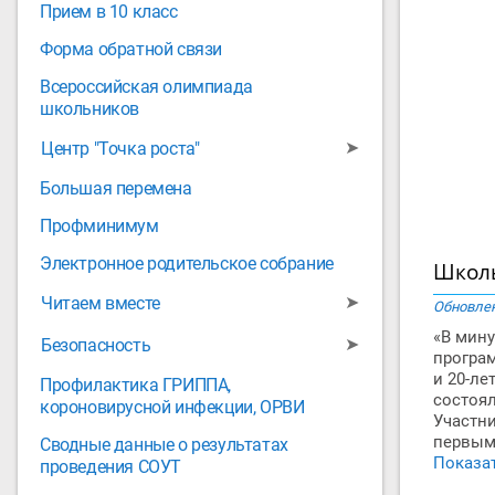
Прием в 10 класс
Форма обратной связи
Всероссийская олимпиада
школьников
➤
Центр "Точка роста"
Большая перемена
Профминимум
Электронное родительское собрание
Школь
➤
Читаем вместе
Обновлен
«В мин
➤
Безопасность
програ
и 20-л
Профилактика ГРИППА,
состоял
короновирусной инфекции, ОРВИ
Участн
первым
Сводные данные о результатах
Показат
проведения СОУТ