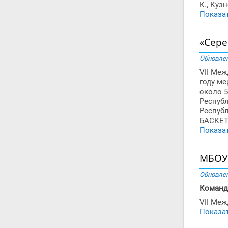
К., Куз
Показат
«Сере
Обновлен
VII Меж
году ме
около 5
Республ
Республ
БАСКЕТ»
Показат
МБОУ 
Обновлен
Команд
VII Меж
Показат