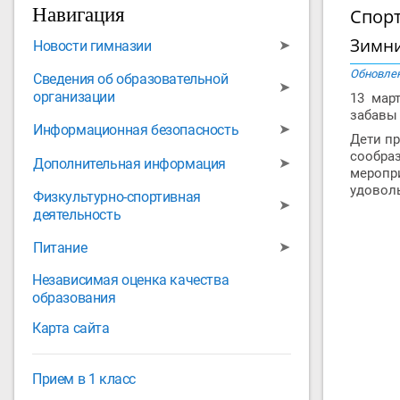
Навигация
Спор
Зимни
➤
Новости гимназии
Обновлен
Сведения об образовательной
➤
организации
13 мар
забавы
➤
Информационная безопасность
Дети пр
сообра
➤
Дополнительная информация
меропри
удоволь
Физкультурно-спортивная
➤
деятельность
➤
Питание
Независимая оценка качества
образования
Карта сайта
Прием в 1 класс