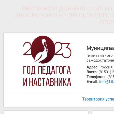
ВНИМАНИЕ! ДАННЫЙ САЙТ БОЛ
ИНФОРМАЦИИ НЕ ПРОИСХОДИТ. Д
ССЫ
Муниципал
Гимназия - эт
самодостаточн
Адрес
: Россия
Вахта:
(81531) 
Телефоны
: (81
E-mail
:
info@hib
Территория усп