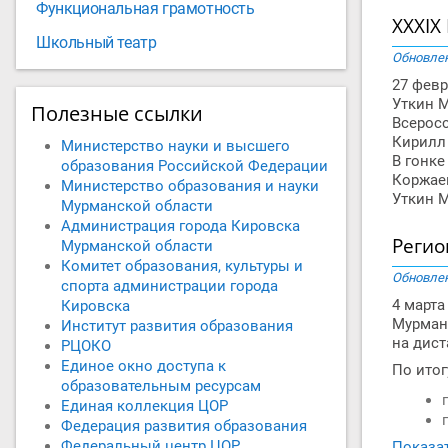
Функциональная грамотность
XXXIX
Школьный театр
Обновлен
27 фев
Уткин М
Полезные ссылки
Всерос
Кирилл 
Министерство науки и высшего
В гонке
образования Российской Федерации
Коржаев
Министерство образования и науки
Уткин 
Мурманской области
Администрация города Кировска
Регио
Мурманской области
Комитет образования, культуры и
Обновлен
спорта администрации города
4 март
Кировска
Мурманс
Институт развития образования
на дист
РЦОКО
Единое окно доступа к
По итог
образовательным ресурсам
Единая коллекция ЦОР
Федерация развития образования
Федеральный центр ЦОР
Показат