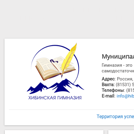
ВНИМАНИЕ! ДАННЫЙ САЙТ БОЛ
ИНФОРМАЦИИ НЕ ПРОИСХОДИТ. Д
ССЫ
Муниципал
Гимназия - эт
самодостаточн
Адрес
: Россия
Вахта:
(81531) 
Телефоны
: (81
E-mail
:
info@hib
Территория усп