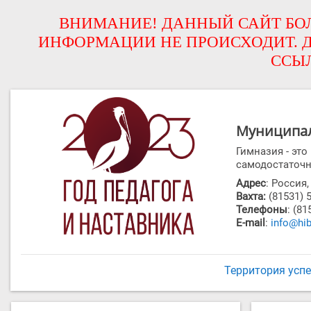
ВНИМАНИЕ! ДАННЫЙ САЙТ БОЛ
ИНФОРМАЦИИ НЕ ПРОИСХОДИТ. Д
ССЫ
Муниципал
Гимназия - эт
самодостаточн
Адрес
: Россия
Вахта:
(81531) 
Телефоны
: (81
E-mail
:
info@hib
Территория усп