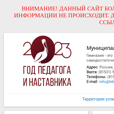
ВНИМАНИЕ! ДАННЫЙ САЙТ БОЛ
ИНФОРМАЦИИ НЕ ПРОИСХОДИТ. Д
ССЫ
Муниципал
Гимназия - эт
самодостаточн
Адрес
: Россия
Вахта:
(81531) 
Телефоны
: (81
E-mail
:
info@hib
Территория усп