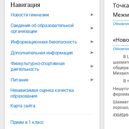
Навигация
Точка
Межму
➤
Новости гимназии
Обновлен
Сведения об образовательной
➤
организации
«Ново
➤
Информационная безопасность
Обновлен
➤
Дополнительная информация
В Цент
шахмат
Физкультурно-спортивная
➤
общера
деятельность
Михаил
➤
Питание
В турн
Нешуто
Независимая оценка качества
ферзевы
образования
Шахматы
Карта сайта
хорошо,
#ХИБИ
Прием в 1 класс