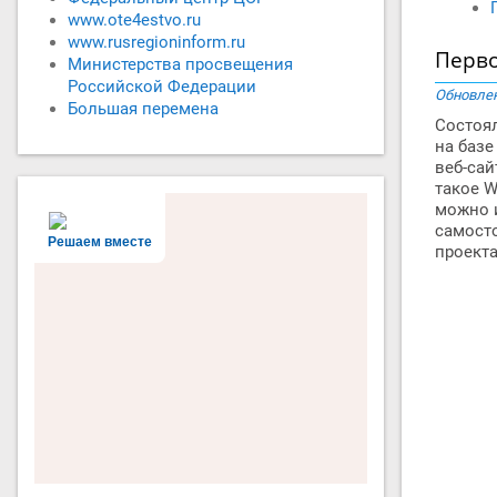
www.ote4estvo.ru
www.rusregioninform.ru
Перво
Министерства просвещения
Российской Федерации
Обновлен
Большая перемена
Состоя
на базе
веб-сай
такое W
можно и
самосто
Решаем вместе
проект