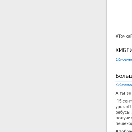
#Точка
ХИБГИ
Обновлен
Боль
Обновлен
А ты зн
15 сент
урок «П
ребусы.
получил
пешеход
#Добра