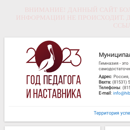
ВНИМАНИЕ! ДАННЫЙ САЙТ БОЛ
ИНФОРМАЦИИ НЕ ПРОИСХОДИТ. Д
ССЫ
Муниципал
Гимназия - эт
самодостаточн
Адрес
: Россия
Вахта:
(81531) 
Телефоны
: (81
E-mail
:
info@hib
Территория усп