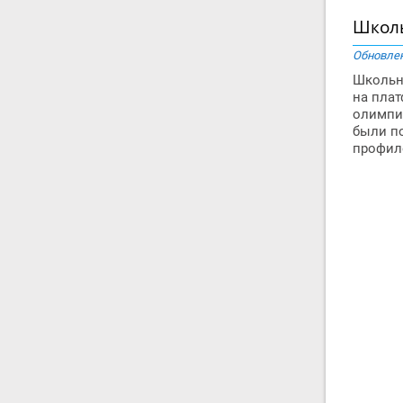
Школь
Обновлен
Школьн
на плат
олимпиа
были по
профиле